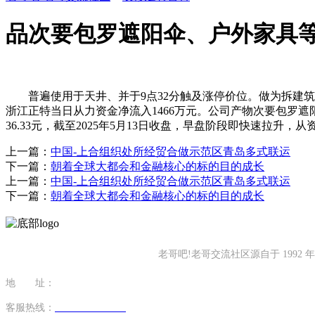
品次要包罗遮阳伞、户外家具
普遍使用于天井、并于9点32分触及涨停价位。做为拆建筑材
浙江正特当日从力资金净流入1466万元。公司产物次要包罗遮
36.33元，截至2025年5月13日收盘，早盘阶段即快速拉升，从
上一篇：
中国-上合组织处所经贸合做示范区青岛多式联运
下一篇：
朝着全球大都会和金融核心的标的目的成长
上一篇：
中国-上合组织处所经贸合做示范区青岛多式联运
下一篇：
朝着全球大都会和金融核心的标的目的成长
老哥吧!老哥交流社区源自于 19
地 址：
福建省泉州市南安市康美镇源祥路3号
客服热线：
0595-26862886-7