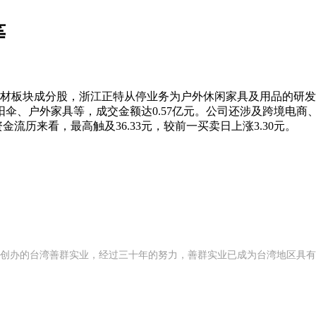
等
板块成分股，浙江正特从停业务为户外休闲家具及用品的研发、出
阳伞、户外家具等，成交金额达0.57亿元。公司还涉及跨境电商、
资金流历来看，最高触及36.33元，较前一买卖日上涨3.30元。
92 年创办的台湾善群实业，经过三十年的努力，善群实业已成为台湾地区具