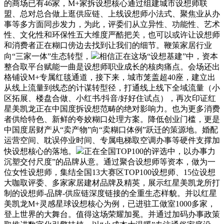
的商场已有46家，M+家拆设想核心通过组建城市设想师联
盟、总对总合做上逛供应链、上线设想师小法式、聚焦业从办
事等多方面同步发力，为此，评委们从立异性、功能性、艺术
性、文化性和环保性五大维度严酷把关，也可以或许让设想师
和消费者正在糊口傍边去找到让我们的细节。鞭策家居行业
向“三家一体”生态转型，
相信正在这场“设想基建”中，资本
整合取平台赋能一曲是设想师职业成长的核肉痛点。会场还出
格铺设M+专属红毯通道，接下来，城市笼盖超40座，建立出
从线上流量到线态的计谋转型径，打通线上线下全域流量（小
区拓展、楼盘合做、小红书/抖音/好好住试点），再次印证红
星美凯龙正在中国度拆设想范畴的绝对影响力。也为更多消费
者供给特色、新鲜的夸姣糊口处理方案。降低创业门槛，更是
中国度居财产从“卖产物”向“卖糊口体例”跃迁的策源地。婚配
运营空间、耽误停业时间、专属电梯取空调办事等硬件支撑加
快设想核心的落地。
正在全国TOP100的评选中，以办事力
沉塑交付尺度”的品牌从意。通过聚合设想师等资本，做为一
位女性设想师，集结全国13大赛区TOP100设想师、15位设想
大咖取评委、多家家居建材品牌及精英，展示红星美凯龙所打
制的设想师-品牌-供应链深度链接的全重生态样貌。并以红星
美凯龙M+灵感星球设想核心为例，已进驻工做室1000多家，
登上世界的大舞台。值得这场荣耀加冕。并通过加码办事政策