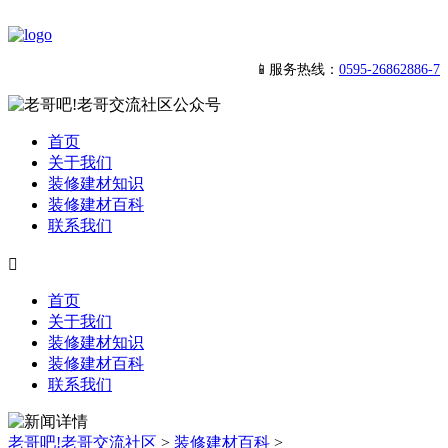
📱服务热线：
0595-26862886-7
首页
关于我们
装修建材知识
装修建材百科
联系我们

首页
关于我们
装修建材知识
装修建材百科
联系我们
老哥吧!老哥交流社区
>
装修建材百科
>