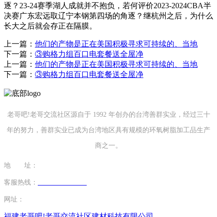
逐？23-24赛季湖人成就并不抱负，若何评价2023-2024CBA半
决赛广东宏远取辽宁本钢第四场的角逐？继杭州之后，为什么
长大之后就会存正在隔膜。
上一篇：
他们的产物是正在美国积极寻求可持续的、当地
下一篇：
③购格力组百口电套餐送全屋净
上一篇：
他们的产物是正在美国积极寻求可持续的、当地
下一篇：
③购格力组百口电套餐送全屋净
老哥吧!老哥交流社区源自于 1992 年创办的台湾善群实业，经过三十
年的努力，善群实业已成为台湾地区具有规模的环氧树脂加工品生产
商之一。
地 址：
福建省泉州市南安市康美镇源祥路3号
客服热线：
0595-26862886-7
网址：
http://www.karaandthedamband.com
福建老哥吧!老哥交流社区建材科技有限公司