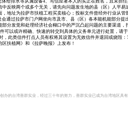
总体给排水等从属设备4、写信应署本人的实正在姓名，且未担
信中反映两个或多个无关，请先向问题发生地的县（区）人平易
面，地址为拉萨市扶植工程买卖核心；投标文件曾经外行业从管
社会通过拉萨市门户网坐向市及市、县（区）各本能机能部分提出相
部分发觉和处理经济社会糊口中的严沉凸起问题的主要渠道，打
件可以或许精确、快速的转交到具体的义务单元进行处置，请于2014年
15:30时，此类信件打点人员有权将其设置为无效信件并退回或烧
治区扶植网》和《拉萨晚报》上发布！
92 年创办的台湾善群实业，经过三十年的努力，善群实业已成为台湾地区具