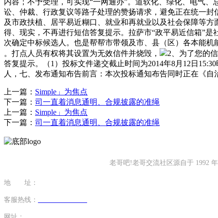
内容；不予受理，可实现“一网通办”。道软化、绿化、电气、
讼、仲裁、行政复议等路子处理的赞扬请求，避免正在统一封
及市政扶植、居平易近糊口、就业和再就业以及社会保障等方
得、现实，不再进行短信答复提示。拉萨市“政平易近信箱”是
次确定中标候选人。也是帮帮市带领及市、县（区）各本能机能
。打点人员有权将其设置为无效信件并烧毁，
2、为了您的信
答复提示。（1）投标文件递交截止时间为2014年8月12日
人，七、发布通知布告前言：本次投标通知布告同时正在《自
上一篇：
Simple」为焦点
下一篇：
司一直着消息通明、合规披露的准绳
上一篇：
Simple」为焦点
下一篇：
司一直着消息通明、合规披露的准绳
老哥吧!老哥交流社区源自于 19
地 址：
福建省泉州市南安市康美镇源祥路3号
客服热线：
0595-26862886-7
网址：
http://www.karaandthedamband.com