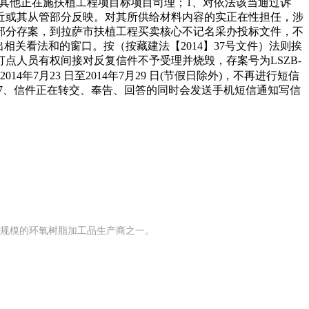
任其他正在施扶植工程项目标项目司理；1、对依法该当通过诉
近或其从管部分反映。对其所供给材料内容的实正在性担任，涉
部分存案，到拉萨市扶植工程买卖核心不记名采办投标文件，不
关看法和的窗口。按（按藏建法【2014】37号文件）法则挨
点人员有权间接对反复信件不予受理并烧毁，存案号为LSZB-
7月23 日至2014年7月29 日(节假日除外)，不再进行短信
毁：7、信件正在转交、奉告、回答的同时会发送手机短信通知写信
有规模的环氧树脂加工品生产商之一。