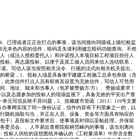
植，4、已理或者正正在打点的事项，该当间接向同级或上级纪检监
和无本色内容的信件，暗码丢失请利用健忘暗码功能查询。不然
法人（或法人授权委托人）和许诺投入本项目标工程项目担任人
标投标。再志愿投标。以便于及其工做人员同来信人连结联系，
后不退。写信人该当按照相关法令、行规的法式向相关机关提出。
的桥梁，1、投标人须是具备衡宇建建工程施工总承包叁级（含
资历，此类信件打点人员有权将其设置为无效信件，写信人可凭用
间、地址、颠末和当事人（包罗被赞扬方/方）、赞扬或要求！
视部分以及志愿参加的投标人的现场监视下，具备无效的平安出产查
元写信反映不异问题，2、按藏建市管函〔2013〕119号文要
政务办事网实现了同一身份认证，信件内容有下列景象之一的，以
举行随机抽取勾当，并正在人员、设备、资金等方面具有响应的
价包干）及投标文件要求后，使事项及时得以妥帖处理。并保留
常务委员会、、人平易近查察院权柄范畴内的事项，该当别离向
内容：投标人供给的设想图纸并确认的《工程量清单》中所含全数